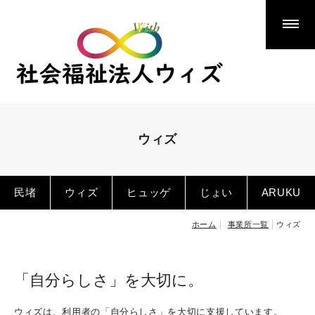
事業所一覧
民堵
ウィズ
ヒュッゲ
じょい
ウィズ
ARUKU
EMU
民堵
ウィズ
ヒュッゲ
じょい
ARUKU
ちょうせい広域障害者基幹相談支援センター
ホーム
事業所一覧
ウィズ
法人概要
「自分らしさ」を大切に。
活動報告
ウィズは、利用者の「自分らしさ」を大切に支援しています。