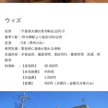
ACCESS
CONTACT
ウィズ
住所 ：千葉県大網白里市駒込1201-3
最寄り駅：JR大網駅より徒歩10分以内
定員 ：5名（男性のみ）
夜間支援：緊急時に連絡が取れる体制
支援内容：夕食提供、服薬管理、受診同行、書類管理、洗濯、掃
除等
利用料 ：【居室料】 30,000円
【水光熱費】 均等割
【共益費】 1,000円
【食費】 430円（月曜日～金曜日夕食のみ）