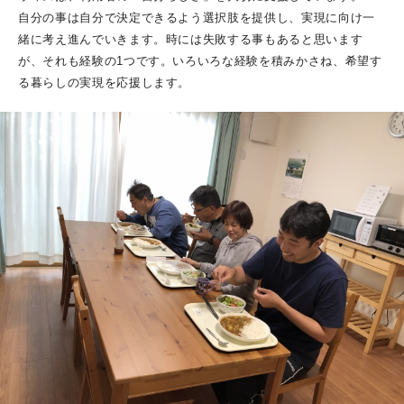
委員会
自分の事は自分で決定できるよう選択肢を提供し、実現に向け一
イベント
緒に考え進んでいきます。時には失敗する事もあると思います
が、それも経験の
1
つです。いろいろな経験を積みかさね、希望す
る暮らしの実現を応援します。
職員の声
採用情報
助成金・補助金事業
Instagram
PROFILE