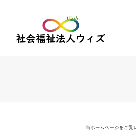
事業所一覧
民堵
ウィズ
ヒュッゲ
じょい
ARUKU
EMU
ちょうせい広域障害者基幹相談支援センター
法人概要
当ホームページをご覧