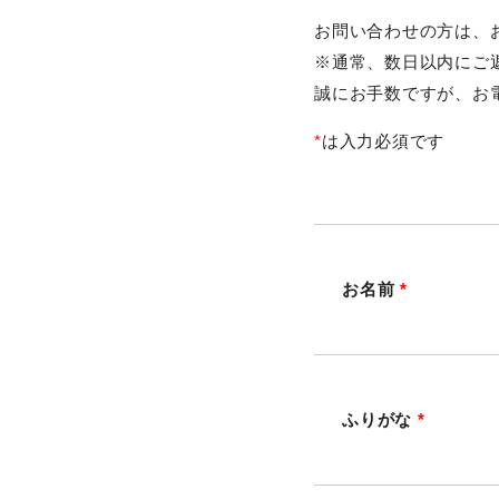
活動報告
お問い合わせの方は、
委員会
※通常、数日以内にご
誠にお手数ですが、お電話
イベント
*
は入力必須です
職員の声
採用情報
お名前
*
助成金・補助金事業
ふりがな
*
Instagram