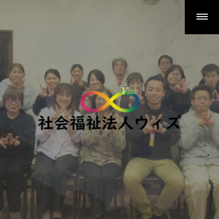
事業所一覧
民堵
ウィズ
ヒュッゲ
じょい
ARUKU
EMU
ちょうせい広域障害者基幹相談支援センター
法人概要
活動報告